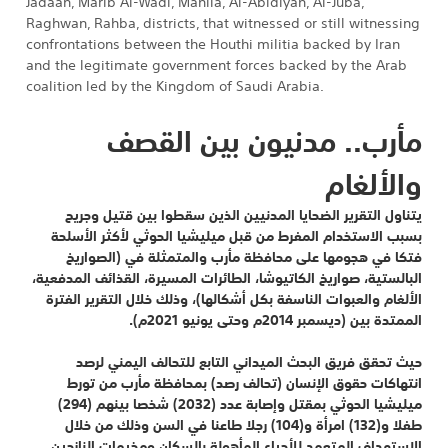
Jadaan, Marib Al-Wadi, Mahlia, Al-Abidiyah, Al-Juba,
Raghwan, Rahba, districts, that witnessed or still witnessing
confrontations between the Houthi militia backed by Iran
and the legitimate government forces backed by the Arab
coalition led by the Kingdom of Saudi Arabia.
مأرب.. مدنيون بين القصف
والألغام
يتناول التقرير الضحايا المدنيين الذين سقطوا بين قتيل وجريح
بسبب الاستخدام المفرط من قبل ميليشيا الحوثي لأكثر الأسلحة
فتكا في هجومها على محافظة مأرب والمتمثلة في (الصواريخ
البالستية، صواريخ الكاتيوشا، الطائرات المسيرة، القذائف المدفعية،
الألغام والعبوات الناسفة بكل أشكالها)، وذلك خلال التقرير الفترة
الممتدة بين (ديسمبر 2014م وحتى يونيو 2021م).
حيث تحقق فريق البحث الميداني التابع للتحالف اليمني لرصد
انتهاكات حقوق الإنسان (تحالف رصد) بمحافظة مأرب من تورط
ميليشيا الحوثي بمقتل وإصابة عدد (2032) شخصا بينهم (294)
طفلا و(132) امرأة و(104) رجلا طاعنا في السن وذلك من خلال
الاستهداف المتعمد للأحياء المأهولة بالسكان ومخيمات النازحين