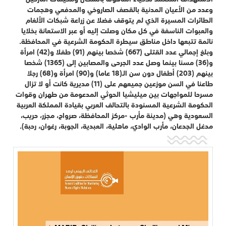
وعدد من الأعيان المدنية بالقصف الصاروخي والمدفعي وهجمات
الطائرات المسيرة الذي لم يتوقف فضلا عن زراعة شبكات الألغام
والعبوات الناسفة في كل مكان وصلت إليه أو عبر الاستعانة بخلايا
نائمة تتبعها داخل مناطق سيطرة الحكومة الشرعية في المحافظة.
وبلغ إجمالي عدد القتلى (667) شخصا بينهم (91) طفلا و(42) امرأة
و(36) مسنا بينما وصل عدد الجرحى والمصابين إلى (1365) شخصا
بينهم (203) أطفال دون سن الـ(18 عاما) و(90) امرأة و(68) رجلا
طاعنا في السن موزعين جميعهم على (11) مديرية كانت أو لا تزال
مسرحا للمواجهات بين ميليشيا الحوثي المدعومة من طهران وقوات
الحكومة الشرعية المسنودة بالتحالف العربي بقيادة المملكة العربية
السعودية وهي (مدينة مأرب -مركز المحافظة، صرواح، مجزر، حريب،
مدغل الجدعان، مأرب الوادي، ماهلية، العبدية، الجوبة، رغوان، رحبة).