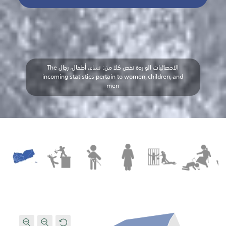
الاحصائيات الواردة تخص كلا من: نساء، أطفال، رجال The
incoming statistics pertain to women, children, and
men